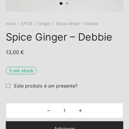
s trocados
Início
/
SPICE
/
Ginger
/
Spice Ginger – Debbie
 Moks
Spice Ginger – Debbie
ais Moks
13,00
€
os Rebuliços
3 em stock
Este produto é um presente?
Adicionar