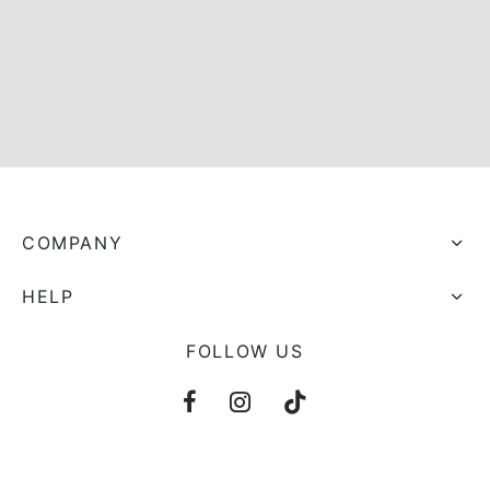
s trocados
 Moks
ais Moks
os Rebuliços
COMPANY
HELP
FOLLOW US