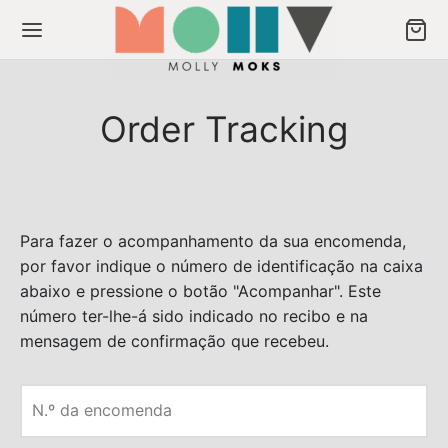
Order Tracking
Back
Back
Para fazer o acompanhamento da sua encomenda,
ODUTOS
ULIÇOS
por favor indique o número de identificação na caixa
abaixo e pressione o botão "Acompanhar". Este
os
liços
número ter-lhe-á sido indicado no recibo e na
mensagem de confirmação que recebeu.
eção Musas
crever newsletter
ção Signos
N.º da encomenda
ção Spice