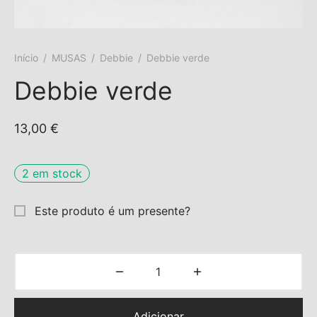
s trocados
Início
/
MUSAS
/
Debbie
/
Debbie verde
 Moks
Debbie verde
ais Moks
13,00
€
os Rebuliços
2 em stock
Este produto é um presente?
Adicionar