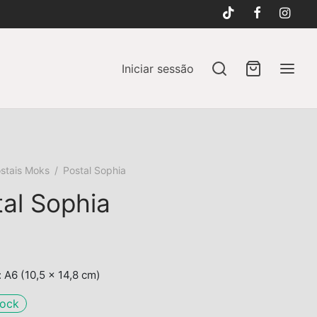
Iniciar sessão
stais Moks
/
Postal Sophia
tal Sophia
A6 (10,5 x 14,8 cm)
tock