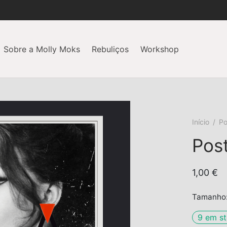
Sobre a Molly Moks
Rebuliços
Workshop
Início
/
Po
Pos
1,00
€
Tamanho: 
9 em s