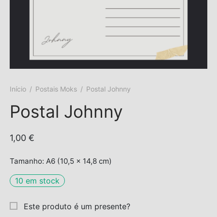
s trocados
 Moks
ais Moks
Início
/
Postais Moks
/
Postal Johnny
os Rebuliços
Postal Johnny
1,00
€
Tamanho: A6 (10,5 x 14,8 cm)
10 em stock
Este produto é um presente?