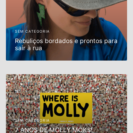
s trocados
 Moks
SEM CATEGORIA
Rebuliços bordados e prontos para
ais Moks
sair à rua
os Rebuliços
SEM CATEGORIA
7 ANOS DE MOLLY MOKS!