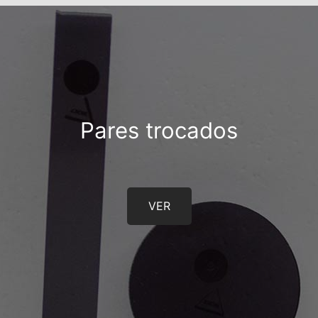
Pares trocados
VER