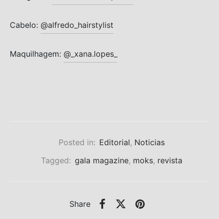
Cabelo:
@alfredo_hairstylist
Maquilhagem:
@_xana.lopes_
Posted in:
Editorial
,
Noticias
Tagged:
gala magazine
,
moks
,
revista
Share