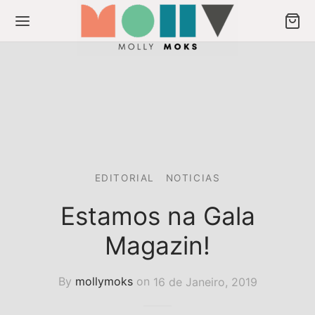
Back
Back
ODUTOS
ULIÇOS
EDITORIAL
NOTICIAS
os
liços
Estamos na Gala
Magazin!
eção Musas
crever newsletter
ção Signos
By
mollymoks
on
16 de Janeiro, 2019
ção Spice