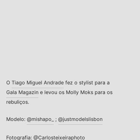
s trocados
 Moks
ais Moks
os Rebuliços
O
Tiago Miguel Andrade
fez o stylist para a
Gala Magazin
e levou os Molly Moks para os
rebuliços.
Modelo:
@mishapo_
;
@justmodelslisbon
Fotografia:
@Carlosteixeiraphoto