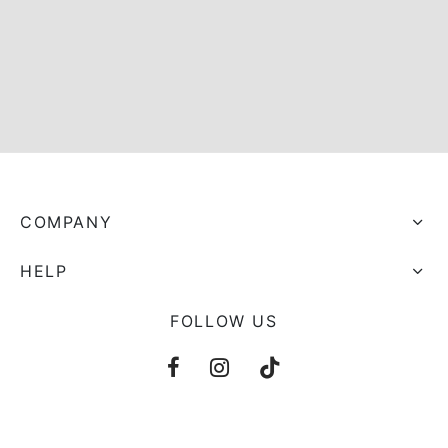
s trocados
 Moks
ais Moks
os Rebuliços
COMPANY
HELP
FOLLOW US