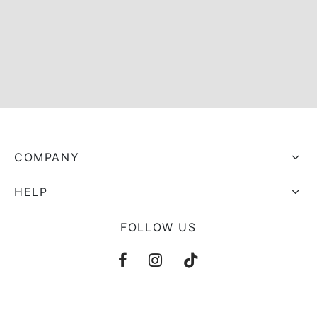
s trocados
 Moks
ais Moks
os Rebuliços
COMPANY
HELP
FOLLOW US