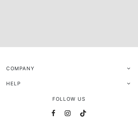
s trocados
 Moks
ais Moks
os Rebuliços
COMPANY
HELP
FOLLOW US