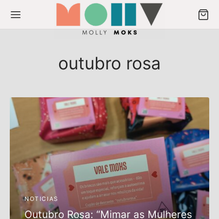
outubro rosa
Back
Back
ODUTOS
ULIÇOS
os
liços
eção Musas
crever newsletter
ção Signos
NOTICIAS
Outubro Rosa: “Mimar as Mulheres
ção Spice