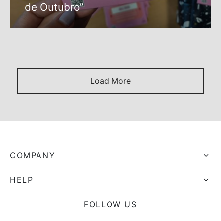
de Outubro”
s trocados
 Moks
ais Moks
Load More
os Rebuliços
COMPANY
HELP
FOLLOW US