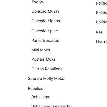
Todos
Políti
Coleção Musas
Polít
Coleção Signos
Polít
Coleção Spice
RAL
Pares trocados
Livro
Mini Moks
Postais Moks
Outros Rebuliços
Sobre a Molly Moks
Rebuliços
Rebuliços
Subscrever newsletter