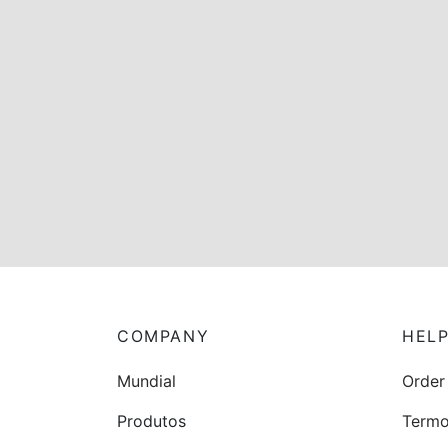
Os Molly Moks no Olá
Maria!
COMPANY
HEL
Mundial
Order
Produtos
Termo