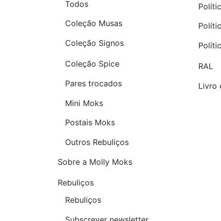
Todos
Políti
Coleção Musas
Polít
Coleção Signos
Polít
Coleção Spice
RAL
Pares trocados
Livro
Mini Moks
Postais Moks
Outros Rebuliços
Sobre a Molly Moks
Rebuliços
Rebuliços
Subscrever newsletter