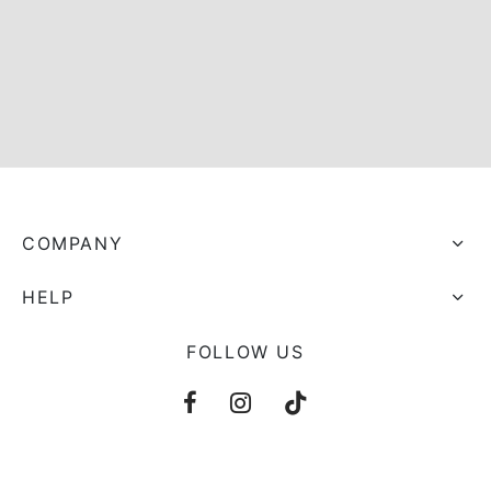
s trocados
 Moks
ais Moks
os Rebuliços
COMPANY
HELP
FOLLOW US