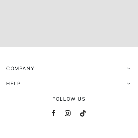
s trocados
 Moks
ais Moks
os Rebuliços
COMPANY
HELP
FOLLOW US