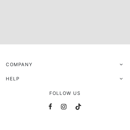
s trocados
 Moks
ais Moks
os Rebuliços
COMPANY
HELP
FOLLOW US