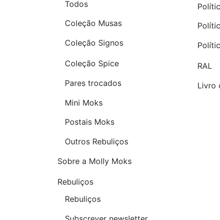
Todos
Políti
Coleção Musas
Polít
Coleção Signos
Polít
Coleção Spice
RAL
Pares trocados
Livro
Mini Moks
Postais Moks
Outros Rebuliços
Sobre a Molly Moks
Rebuliços
Rebuliços
Subscrever newsletter