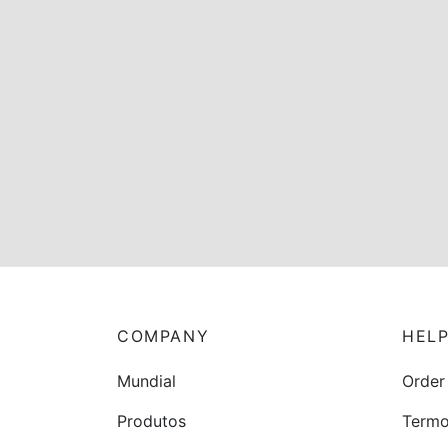
O nosso dia das mentiras
COMPANY
HEL
Mundial
Order
Produtos
Termo