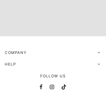
s trocados
 Moks
ais Moks
os Rebuliços
COMPANY
HELP
FOLLOW US