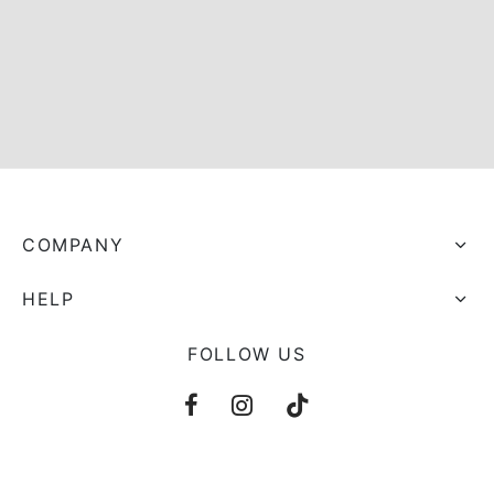
s trocados
 Moks
ais Moks
os Rebuliços
COMPANY
HELP
FOLLOW US