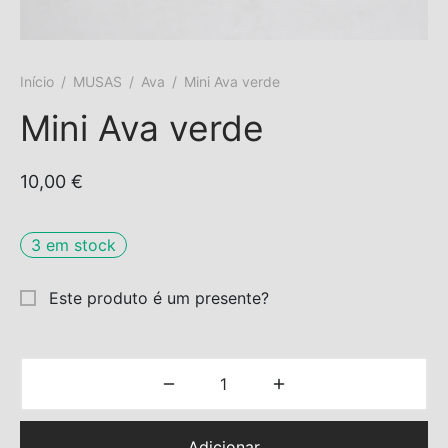
s trocados
Início
/
MUSAS
/
Ava
/
Mini Ava verde
 Moks
Mini Ava verde
ais Moks
10,00
€
os Rebuliços
3 em stock
Este produto é um presente?
Adicionar