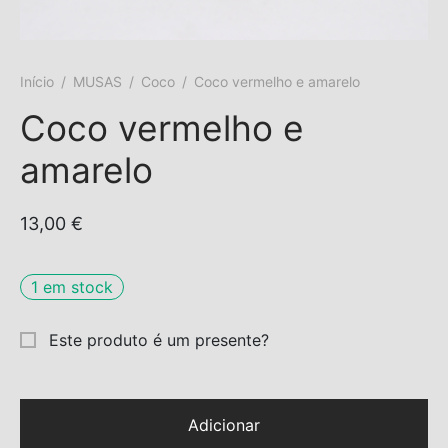
s trocados
Início
/
MUSAS
/
Coco
/
Coco vermelho e amarelo
 Moks
Coco vermelho e
ais Moks
amarelo
os Rebuliços
13,00
€
1 em stock
Este produto é um presente?
Adicionar