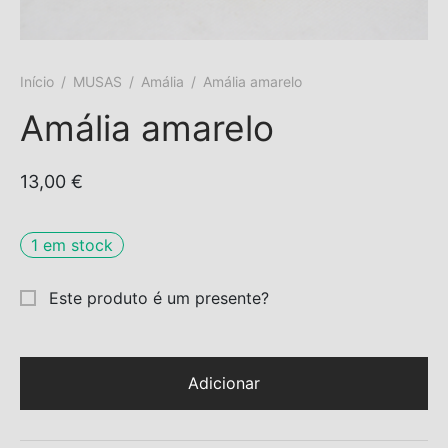
s trocados
Início
/
MUSAS
/
Amália
/
Amália amarelo
 Moks
Amália amarelo
ais Moks
13,00
€
os Rebuliços
1 em stock
Este produto é um presente?
Adicionar