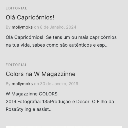
EDITORIAL
Olá Capricórnios!
By
mollymoks
on
8 de Janeiro, 2024
Olá Capricórnios! Se tens um ou mais capricórnios
na tua vida, sabes como são autênticos e esp…
EDITORIAL
Colors na W Magazzinne
By
mollymoks
on
30 de Janeiro, 2019
W Magazzinne COLORS,
2019.Fotografia: 135Produção e Decor: O Filho da
RosaStyling e assist…