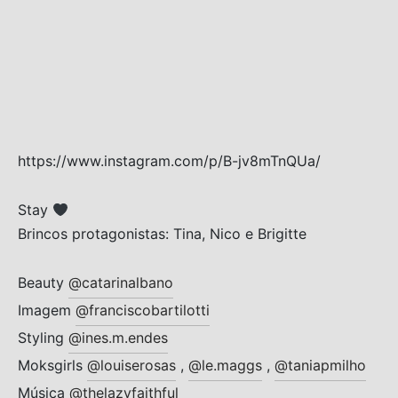
s trocados
 Moks
ais Moks
https://www.instagram.com/p/B-jv8mTnQUa/
os Rebuliços
Stay
Brincos protagonistas: Tina, Nico e Brigitte
Beauty
@catarinalbano
Imagem
@franciscobartilotti
Styling
@ines.m.endes
Moksgirls
@louiserosas
,
@le.maggs
,
@taniapmilho
Música
@thelazyfaithful