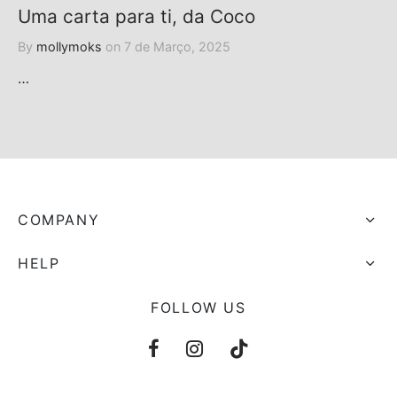
Uma carta para ti, da Coco
By
mollymoks
on
7 de Março, 2025
…
COMPANY
HELP
FOLLOW US