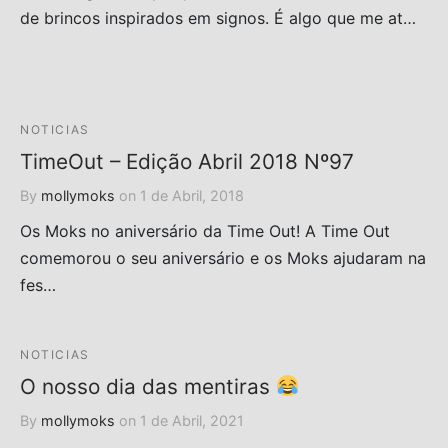
de brincos inspirados em signos. É algo que me at…
NOTICIAS
TimeOut – Edição Abril 2018 Nº97
By
mollymoks
on
1 de Abril, 2018
Os Moks no aniversário da Time Out! A Time Out
comemorou o seu aniversário e os Moks ajudaram na
fes…
NOTICIAS
O nosso dia das mentiras
By
mollymoks
on
1 de Abril, 2021