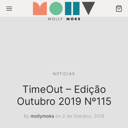
Back
Back
ODUTOS
ULIÇOS
NOTICIAS
os
liços
TimeOut – Edição
Outubro 2019 Nº115
eção Musas
crever newsletter
ção Signos
By
mollymoks
on
2 de Outubro, 2019
ção Spice