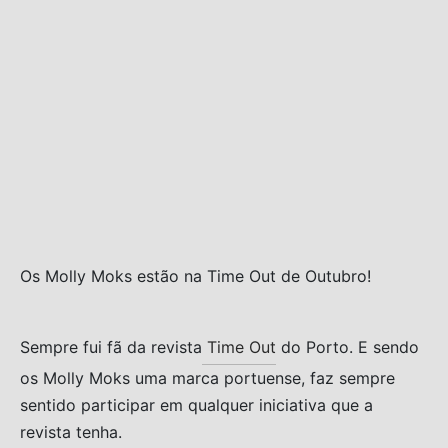
s trocados
 Moks
ais Moks
os Rebuliços
Os Molly Moks estão na Time Out de Outubro!
Sempre fui fã da revista
Time Out
do Porto. E sendo
os Molly Moks uma marca portuense, faz sempre
sentido participar em qualquer iniciativa que a
revista tenha.